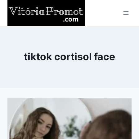
Pular
para
o
Conteúdo
tiktok cortisol face