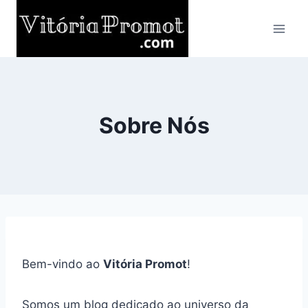
Pular
para
o
Conteúdo
Sobre Nós
Bem-vindo ao
Vitória Promot
!
Somos um blog dedicado ao universo da