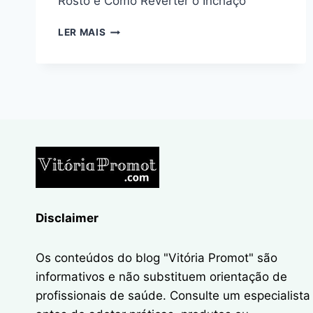
Rosto e Como Reverter o Inchaço
O
LER MAIS
QUE
É
“CORTISOL
FACE”?
Disclaimer
Os conteúdos do blog "Vitória Promot" são
informativos e não substituem orientação de
profissionais de saúde. Consulte um especialista