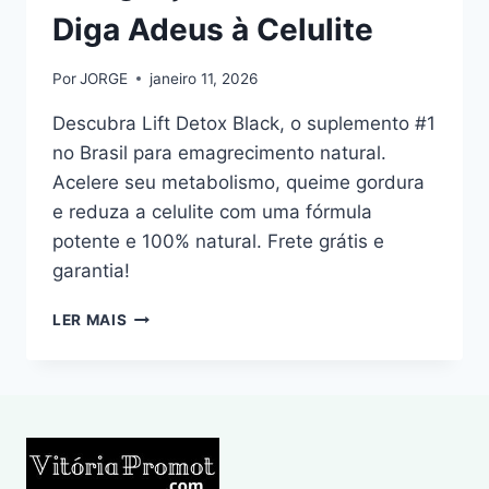
Diga Adeus à Celulite
Por
JORGE
janeiro 11, 2026
Descubra Lift Detox Black, o suplemento #1
no Brasil para emagrecimento natural.
Acelere seu metabolismo, queime gordura
e reduza a celulite com uma fórmula
potente e 100% natural. Frete grátis e
garantia!
LIFT
LER MAIS
DETOX
BLACK:
EMAGREÇA
COM
SAÚDE
E
DIGA