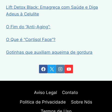
Lift Detox Black: Emagreça com Saúde e Diga
Adeus à Celulite
O Fim do “Anti-Aging”:
O Que é “Cortisol Face”?
Gotinhas que auxiliam aqueima de gordura
Aviso Legal
Contato
Politica de Privacidade
Sobre Nós
Termos de Uso