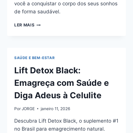
você a conquistar o corpo dos seus sonhos
de forma saudável.
DONNA
LER MAIS
DETOX
BLACK:
O
SEGREDO
DO
SAÚDE E BEM-ESTAR
EMAGRECIMENTO
NATURAL
Lift Detox Black:
Emagreça com Saúde e
Diga Adeus à Celulite
Por
JORGE
janeiro 11, 2026
Descubra Lift Detox Black, o suplemento #1
no Brasil para emagrecimento natural.