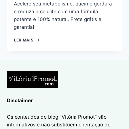
Acelere seu metabolismo, queime gordura
e reduza a celulite com uma fórmula
potente e 100% natural. Frete grátis e
garantia!
LIFT
LER MAIS
DETOX
BLACK:
EMAGREÇA
COM
SAÚDE
E
DIGA
ADEUS
À
CELULITE
Disclaimer
Os conteúdos do blog "Vitória Promot" são
informativos e não substituem orientação de