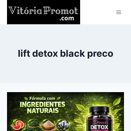
Pular
para
o
Conteúdo
lift detox black preco