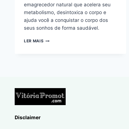
emagrecedor natural que acelera seu
metabolismo, desintoxica o corpo e
ajuda você a conquistar o corpo dos
seus sonhos de forma saudável.
DONNA
LER MAIS
DETOX
BLACK:
O
SEGREDO
DO
EMAGRECIMENTO
NATURAL
Disclaimer