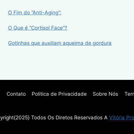
O Fim do “Anti-Aging”:
O Que é “Cortisol Face”?
Gotinhas que auxiliam aqueima de gordura
l
Contato
Politica de Privacidade
Sobre Nós
Ter
yright{2025} Todos Os Diretos Reservados A
Vitória Pr