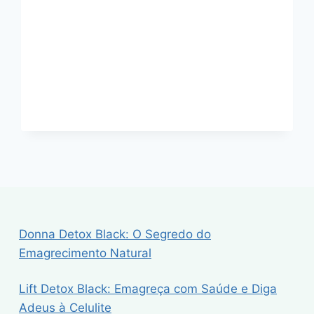
SAÚDE
E
DIGA
ADEUS
À
CELULITE
Donna Detox Black: O Segredo do
Emagrecimento Natural
Lift Detox Black: Emagreça com Saúde e Diga
Adeus à Celulite