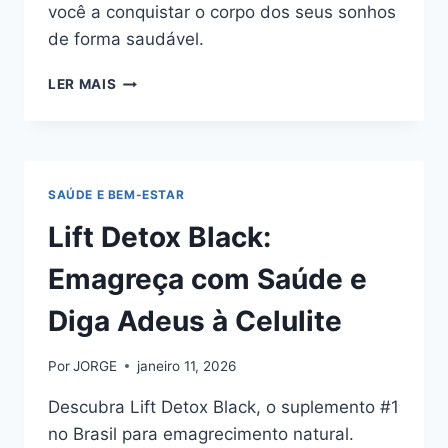
você a conquistar o corpo dos seus sonhos
de forma saudável.
DONNA
LER MAIS
DETOX
BLACK:
O
SEGREDO
DO
SAÚDE E BEM-ESTAR
EMAGRECIMENTO
NATURAL
Lift Detox Black:
Emagreça com Saúde e
Diga Adeus à Celulite
Por
JORGE
janeiro 11, 2026
Descubra Lift Detox Black, o suplemento #1
no Brasil para emagrecimento natural.