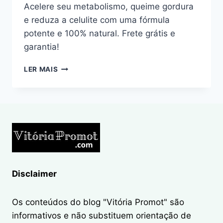
Acelere seu metabolismo, queime gordura
e reduza a celulite com uma fórmula
potente e 100% natural. Frete grátis e
garantia!
LIFT
LER MAIS
DETOX
BLACK:
EMAGREÇA
COM
SAÚDE
E
DIGA
ADEUS
À
CELULITE
Disclaimer
Os conteúdos do blog "Vitória Promot" são
informativos e não substituem orientação de